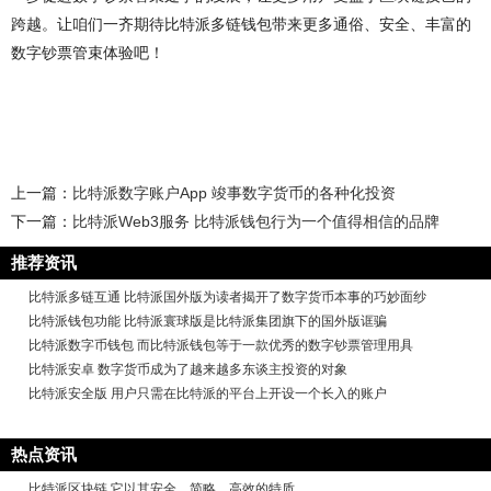
跨越。让咱们一齐期待比特派多链钱包带来更多通俗、安全、丰富的
数字钞票管束体验吧！
上一篇：
比特派数字账户App 竣事数字货币的各种化投资
下一篇：
比特派Web3服务 比特派钱包行为一个值得相信的品牌
推荐资讯
比特派多链互通 比特派国外版为读者揭开了数字货币本事的巧妙面纱
比特派钱包功能 比特派寰球版是比特派集团旗下的国外版诓骗
比特派数字币钱包 而比特派钱包等于一款优秀的数字钞票管理用具
比特派安卓 数字货币成为了越来越多东谈主投资的对象
比特派安全版 用户只需在比特派的平台上开设一个长入的账户
热点资讯
比特派区块链 它以其安全、简略、高效的特质