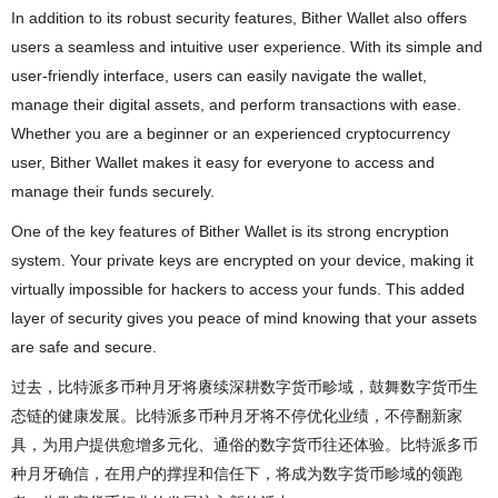
In addition to its robust security features, Bither Wallet also offers
users a seamless and intuitive user experience. With its simple and
user-friendly interface, users can easily navigate the wallet,
manage their digital assets, and perform transactions with ease.
Whether you are a beginner or an experienced cryptocurrency
user, Bither Wallet makes it easy for everyone to access and
manage their funds securely.
One of the key features of Bither Wallet is its strong encryption
system. Your private keys are encrypted on your device, making it
virtually impossible for hackers to access your funds. This added
layer of security gives you peace of mind knowing that your assets
are safe and secure.
过去，比特派多币种月牙将赓续深耕数字货币畛域，鼓舞数字货币生
态链的健康发展。比特派多币种月牙将不停优化业绩，不停翻新家
具，为用户提供愈增多元化、通俗的数字货币往还体验。比特派多币
种月牙确信，在用户的撑捏和信任下，将成为数字货币畛域的领跑