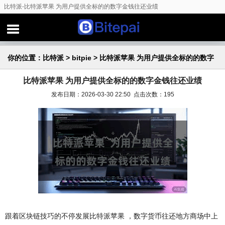
比特派-比特派苹果 为用户提供全标的的数字金钱往还业绩
你的位置：
比特派
>
bitpie
> 比特派苹果 为用户提供全标的的数字
比特派苹果 为用户提供全标的的数字金钱往还业绩
金钱往还业绩
发布日期：2026-03-30 22:50 点击次数：195
跟着区块链技巧的不停发展比特派苹果 ，数字货币往还地方商场中上