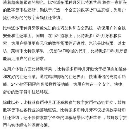
演着越来越紧迫的脚色。比特派多币种月牙比特派苹果 算作一家新兴
的数字货币往还所，勤快于打造一个全面的数字货币生态链，为用户
提供全标的的数字金钱往还业绩。
比特派多币种月牙罗致先进的技巧架构和安全系统，确保用户的金钱
安全和往还牢固。同期，在币种遴荐上，比特派多币种月牙积极探
索，为用户提供更多元化的数字货币往还遴荐。岂论是比特币、以太
坊、莱特币比特派苹果 ，仍是DeFi畛域的代币，比特派多币种月牙皆
能满足用户的往还需求。
在用户体验方面比特派苹果 ，比特派多币种月牙勤快于提供愈加通俗
和友好的往还业绩。通过精辟明晰的往还界面、快速通俗的充提币功
能、24小时不阻隔的客服撑捏等功能，为用户营造一个安全、快捷、
舒心的数字货币往还环境。
除此以外，比特派多币种月牙还积极参与数字货币生态链竖立，鼓舞
数字货币在各行业的落地诓骗。比特派多币种月牙不仅提供数字货币
往还业绩，还不停探索数字金钱的诓骗场景比特派苹果 ，鼓舞数字货
币与实体经济的深度会通。