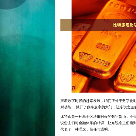
跟着数字时候的赶紧发展，咱们正处于数字化
财功能 ，掀开了数字寰宇的大门，让东说念主
比特币是一种基于区块链时候的数字货币，不
说念主们对金融体系的相识，让东说念主们看
代表了一种理念：信任与透明。