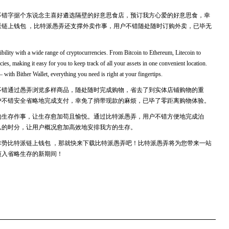
不错字据个东说念主喜好遴选隔壁的好意思食店，预订我方心爱的好意思食，幸
链上钱包 ，比特派愚弄还支撑外卖作事，用户不错随处随时订购外卖，已毕无
tibility with a wide range of cryptocurrencies. From Bitcoin to Ethereum, Litecoin to
ies, making it easy for you to keep track of all your assets in one convenient location.
 with Bither Wallet, everything you need is right at your fingertips.
不错通过愚弄浏览多样商品，随处随时完成购物，省去了到实体店铺购物的重
户不错安全省略地完成支付，幸免了捎带现款的麻烦，已毕了零距离购物体验。
的生存作事，让生存愈加苟且愉悦。通过比特派愚弄，用户不错方便地完成泊
队的时分，让用户概况愈加高效地安排我方的生存。
势比特派链上钱包 ，那就快来下载比特派愚弄吧！比特派愚弄将为您带来一站
迈入省略生存的新期间！