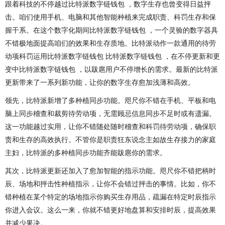
跟着科技的不停越过比特派数字链钱包 ，数字生存也曾变得日益抨
击。咱们使用手机、电脑和其他智能种植来完成职责、科罚生存和保
握干系。在这个数字化期间比特派数字链钱包 ，一个灵验的数字器具
不错极地面提高咱们的效果和生存质地。比特派动作一款通用的待劳
动项科罚运用比特派数字链钱包 比特派数字链钱包 ，在不停更新和更
变中比特派数字链钱包 ，以跋扈用户不停增长的需求。最新的比特派
更新带来了一系列新功能，让你的数字生存愈加浅薄和高效。
领先，比特派新增了多种植同步功能。咫尺你不错在手机、平板和电
脑上同步稽查和裁剪待劳动项，无需顾忌信息同步不足时或有遗漏。
这一功能越过实用，让你不错随处随时稽查和科罚待劳动项，确保职
责和生存的高效执行。不管你是职责狂东说念主如故生存接力的家庭
主妇，比特派的多种植同步功能齐能跋扈你的需求。
其次，比特派更新还加入了愈加智能的指示功能。咫尺你不错把柄时
辰、场地和抨击性种植指示，让你不会错过抨击的事情。比如，你不
错种植在某个特定的场地指示你购买生存用品，疏漏在特定时辰指示
你进入会议。这么一来，你就不错更好地盘算和安排时辰，提高效果
并减少果决。