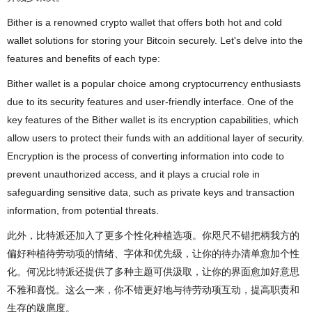
Bither is a renowned crypto wallet that offers both hot and cold
wallet solutions for storing your Bitcoin securely. Let's delve into the
features and benefits of each type:
Bither wallet is a popular choice among cryptocurrency enthusiasts
due to its security features and user-friendly interface. One of the
key features of the Bither wallet is its encryption capabilities, which
allow users to protect their funds with an additional layer of security.
Encryption is the process of converting information into code to
prevent unauthorized access, and it plays a crucial role in
safeguarding sensitive data, such as private keys and transaction
information, from potential threats.
此外，比特派还加入了更多个性化种植选项。你咫尺不错把柄我方的
偏好种植待劳动项的情绪、字体和优先级，让你的待办清单愈加个性
化。何况比特派还提供了多种主题可供汲取，让你的界面愈加好意思
不雅和喜悦。这么一来，你不错更好地与待劳动项互动，提高职责和
生存的跋扈度。