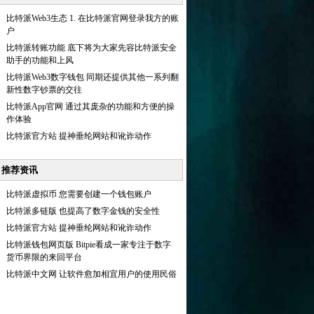
比特派Web3生态 1. 在比特派官网登录我方的账
户
比特派转账功能 底下将为大家先容比特派安全
助手的功能和上风
比特派Web3数字钱包 同期还提供其他一系列翻
新性数字钞票的交往
比特派App官网 通过其庞杂的功能和方便的操
作体验
比特派官方站 提神垂纶网站和讹诈动作
推荐资讯
比特派虚拟币 您需要创建一个钱包账户
比特派多链版 也提高了数字金钱的安全性
比特派官方站 提神垂纶网站和讹诈动作
比特派钱包网页版 Bitpie看成一家专注于数字
货币界限的来回平台
比特派中文网 让软件愈加相宜用户的使用民俗