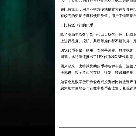
代币，它们的刊行和转账都依赖于以太坊的智
在比特派上，用户不错方便地措置和往复各种以太
有较高的受接待度和使用价值，用户不错证据
3. 比特派刊行的代币
除了赞助主流数字货币和以太坊代币外，比特派
上进行往复、挖矿、典质等操作都不错取得一定
BPX代币不仅不错用于支付手续费、典质挖矿
同期，比特派还推出了LPX代币和XBP代币
回来起来，比特派赞助的币种各种丰富，涵盖
捷地进行数字货币的存储、往复、转账和使用
如若您是数字货币怜爱者或投资者比特派资产保
您愈加方便地参与到数字货币市辘集，兑现钞