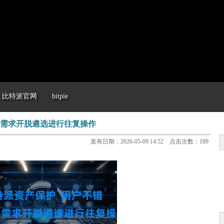
比特派官网
bitpie
己需求开脱遴选进行往复操作
发布日期：2026-05-09 14:52 点击次数：189