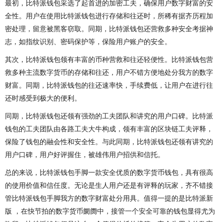
最初，比特派钱包采选了起首进的加密工夫，确保用户数字财富的安
全性。用户在使用比特派钱包进行存储和往还时，所稀有据齐历程加
密处理，留意被黑客窃取。同期，比特派钱包还营救多种安全考据神
志，如指纹识别、密码保护等，保险用户账户的安全。
其次，比特派钱包领有丰富的币种营救和往还轻便性。比特派钱包营
救多种主流数字货币的存储和往还，用户不错方便地处分我方的数字
财富。同期，比特派钱包的往还速率快，手续费低，让用户在进行往
还时感受到极大的便利。
同期，比特派钱包还领有强劲的工夫团队和讲究的用户口碑。比特派
钱包的工夫团队由各路工夫大牛构成，领有丰富的区块链工夫评释，
保险了钱包的融会性和安全性。与此同期，比特派钱包还领有讲究的
用户口碑，用户好评握住，被雄伟用户招供和信托。
总的来说，比特派钱包手脚一款安全优质的数字货币钱包，具有很高
的使用价值和信任度。无论是生人用户还是有评释的玩家，齐不错接
管比特派钱包手脚我方的数字财富处分用具。值得一提的是比特派新
版 ，在快节拍的数字货币阛阓中，接管一个安全可靠的钱包显得尤为